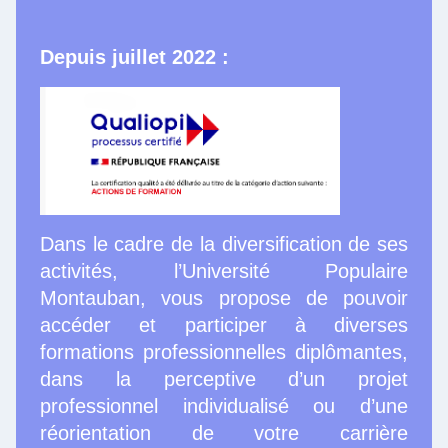
Depuis juillet 2022 :
Dans le cadre de la diversification de ses
activités, l’Université Populaire
Montauban, vous propose de pouvoir
accéder et participer à diverses
formations professionnelles diplômantes,
dans la perceptive d’un projet
professionnel individualisé ou d’une
réorientation de votre carrière