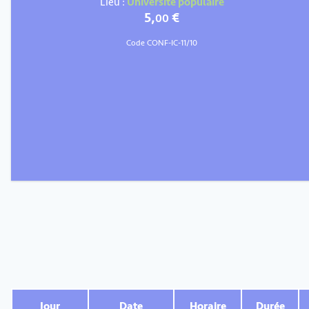
Lieu :
Université populaire
5
,
€
00
Code CONF-IC-11/10
Jour
Date
Horaire
Durée