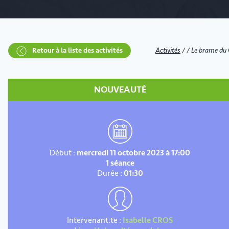
Retour à la liste des activités
Activités
/
/
Le brame du 
NOUVEAUTÉ
Début :
mercredi 11 octobre 2023 à 17:00
1 séance
Durée :
01:30
Intervenant.te :
Isabelle CROS